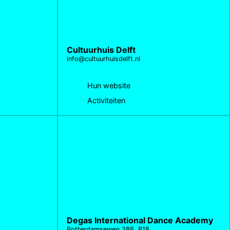
Cultuurhuis Delft
info@cultuurhuisdelft.nl
Hun website
Activiteiten
Degas International Dance Academy
Rotterdamseweg 386, B18