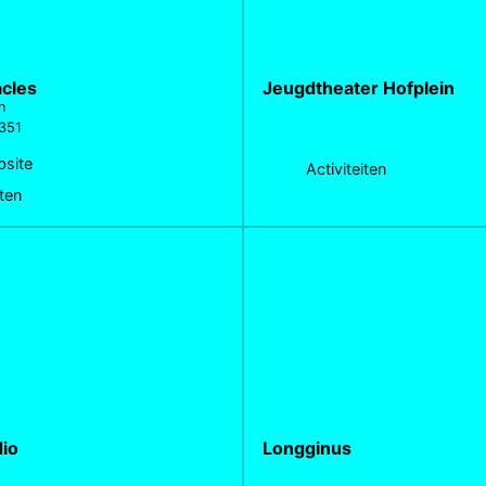
acles
Jeugdtheater Hofplein
n
351
site
Activiteiten
iten
io
Longginus