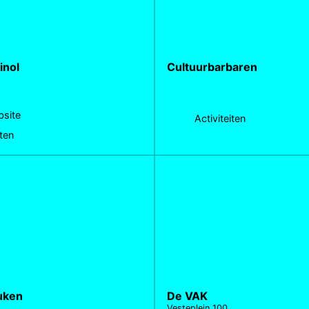
inol
Cultuurbarbaren
site
Activiteiten
iten
uken
De VAK
Vesteplein 100,