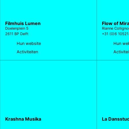
Filmhuis Lumen
Flow of Mir
Doelenplein 5
Rianne Colligno
2611 BP Delft
+31 (0)6 10521
Hun website
Hun web
Activiteiten
Activite
Krashna Musika
La Dansstud