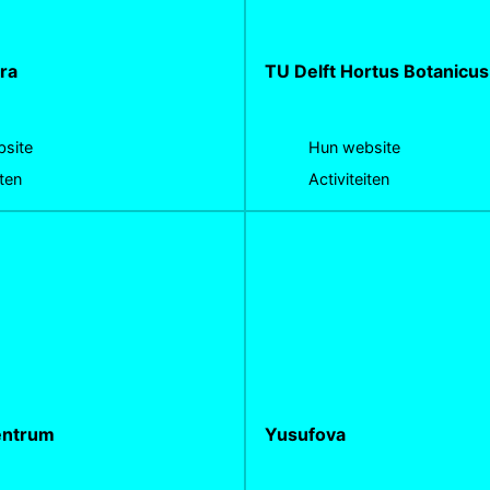
ra
TU Delft Hortus Botanicus
site
Hun website
iten
Activiteiten
entrum
Yusufova