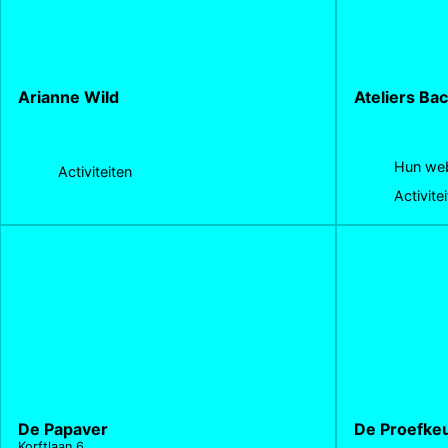
Arianne Wild
Ateliers Bac
Hun web
Activiteiten
Activite
De Papaver
De Proefke
Korftlaan 6