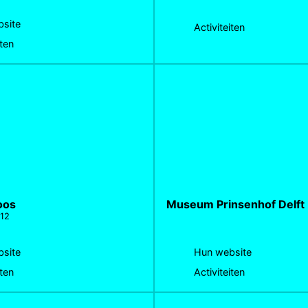
site
Activiteiten
iten
oos
Museum Prinsenhof Delft
112
site
Hun website
iten
Activiteiten