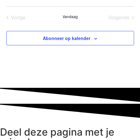
Evenementen
Eve
Vorige
Vandaag
Volgende
Abonneer op kalender
Deel deze pagina met je