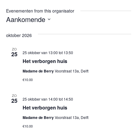
Evenementen from this organisator
Aankomende
Selecteer
een
oktober 2026
datum.
ZO
25 oktober van 13:00
tot
13:50
25
Het verborgen huis
Madame de Berry
Voorstraat 13a, Delft
€10.00
ZO
25 oktober van 14:00
tot
14:50
25
Het verborgen huis
Madame de Berry
Voorstraat 13a, Delft
€10.00