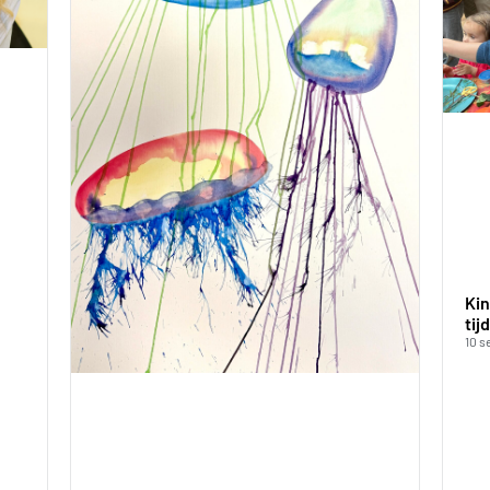
Ki
tij
10 s