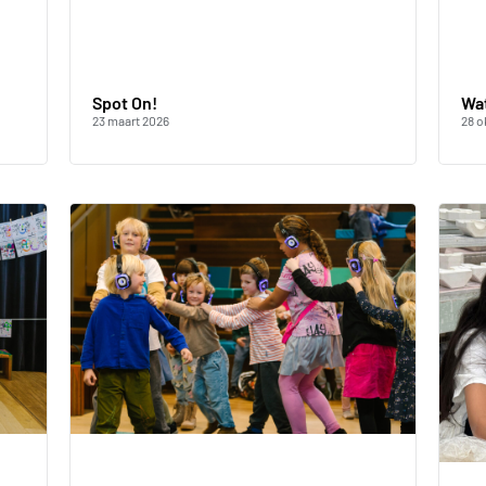
Spot On!
Wat
23 maart 2026
28 o