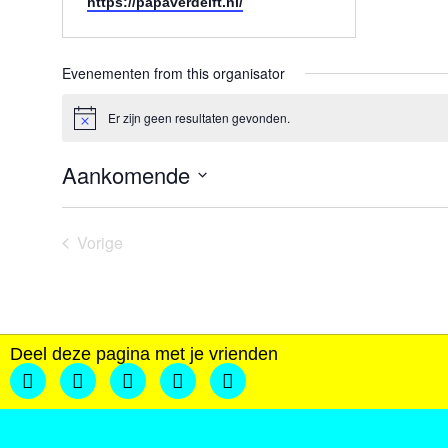
Website
https://papaverdelft.nl/
Evenementen from this organisator
Er zijn geen resultaten gevonden.
Bericht
Aankomende
Selecteer
een
datum.
Evenementen
Vorige
Deel deze pagina met je vrienden