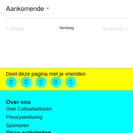
Aankomende
Selecteer
een
datum.
Evenementen
Eve
Vorige
Vandaag
Volgende
Deel deze pagina met je vrienden
Over ons
Over Cultuurbarbaren
Privacyverklaring
Sponsoren
Onze activiteiten