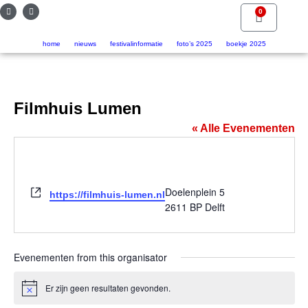
0
home
nieuws
festivalinformatie
foto’s 2025
boekje 2025
Filmhuis Lumen
« Alle Evenementen
Website
Doelenplein 5
https://filmhuis-lumen.nl
2611 BP Delft
Evenementen from this organisator
Er zijn geen resultaten gevonden.
Bericht