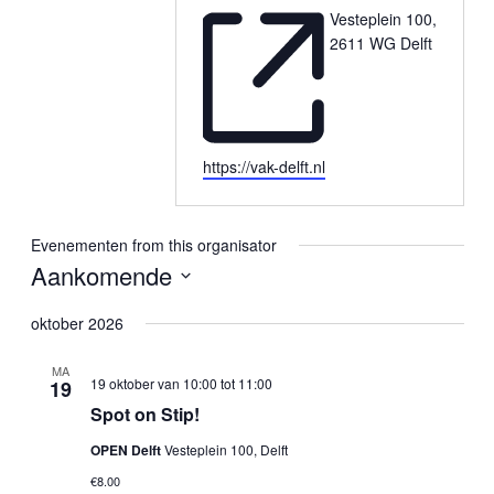
Vesteplein 100,
2611 WG Delft
Website
https://vak-delft.nl
Evenementen from this organisator
Aankomende
Selecteer
een
oktober 2026
datum.
MA
19 oktober van 10:00
tot
11:00
19
Spot on Stip!
OPEN Delft
Vesteplein 100, Delft
€8.00