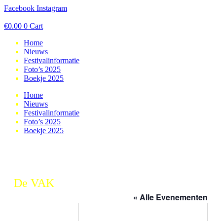
Ga
Facebook
Instagram
naar
de
€
0.00
0
Cart
inhoud
Home
Nieuws
Festivalinformatie
Foto’s 2025
Boekje 2025
Home
Nieuws
Festivalinformatie
Foto’s 2025
Boekje 2025
De VAK
« Alle Evenementen