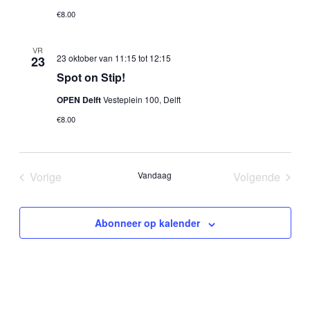
€8.00
VR
23 oktober van 11:15
tot
12:15
23
Spot on Stip!
OPEN Delft
Vesteplein 100, Delft
€8.00
Vorige
Vandaag
Volgende
Evenementen
Evenemen
Abonneer op kalender