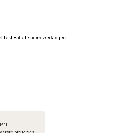
t festival of samenwerkingen
ven
aatste nieuwtjes