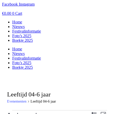
Ga
Facebook
Instagram
naar
de
€
0.00
0
Cart
inhoud
Home
Nieuws
Festivalinformatie
Foto’s 2025
Boekje 2025
Home
Nieuws
Festivalinformatie
Foto’s 2025
Boekje 2025
Leeftijd 04-6 jaar
Evenementen
Leeftijd 04-6 jaar
Evenementen
Even