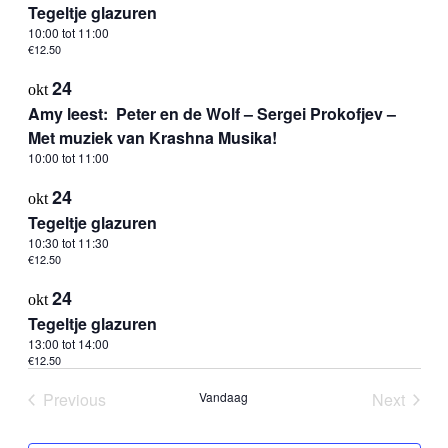
Tegeltje glazuren
10:00
tot
11:00
€12.50
24
okt
Amy leest: Peter en de Wolf – Sergei Prokofjev –
Met muziek van Krashna Musika!
10:00
tot
11:00
24
okt
Tegeltje glazuren
10:30
tot
11:30
€12.50
24
okt
Tegeltje glazuren
13:00
tot
14:00
€12.50
Previous
Vandaag
Next
Evenementen
Evenem