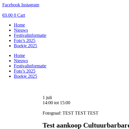
Ga
Facebook
Instagram
naar
de
€
0.00
0
Cart
inhoud
Home
Nieuws
Festivalinformatie
Foto’s 2025
Boekje 2025
Home
Nieuws
Festivalinformatie
Foto’s 2025
Boekje 2025
1 juli
14:00
tot
15:00
Fotograaf: TEST TEST TEST
Test aankoop Cultuurbarbar