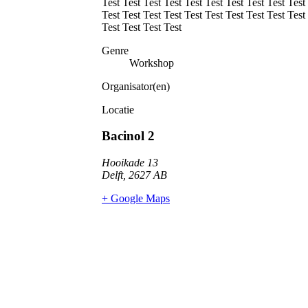
Test Test Test Test Test Test Test Test Test Test
Test Test Test Test Test Test Test Test Test Test
Test Test Test Test
Genre
Workshop
Organisator(en)
Locatie
Bacinol 2
Hooikade 13
Delft
,
2627 AB
+ Google Maps