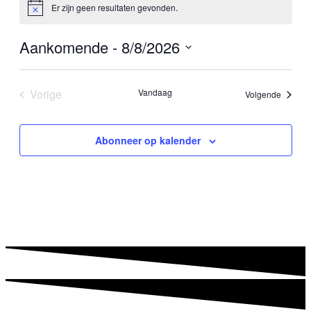
Er zijn geen resultaten gevonden.
Bericht
Aankomende
 - 
8/8/2026
Selecteer
een
datum.
Vorige
Vandaag
Evenem
Volgende
Evenementen
Abonneer op kalender