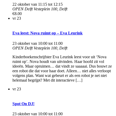
22 oktober van 11:15
tot
12:15
OPEN Delft
Vesteplein 100, Delft
€8.00
vr
23
Eva leest: Nova ruimt op – Eva Leurink
23 oktober van 10:00
tot
11:00
OPEN Delft
Vesteplein 100, Delft
Kinderboekenschrijfster Eva Leurink leest voor uit ‘Nova
ruimt op’. Nova houdt van uitvinden. Haar hoofd zit vol
ideeën. Maar opruimen… dat vindt ze saaaaai. Dus bouwt ze
een robot die dat voor haar doet. Alleen… niet alles verloopt
volgens plan. Want wat gebeurt er als een robot je net niet
helemaal begrijpt? Met dit interactieve […]
vr
23
Spot On DJ!
23 oktober van 10:00
tot
11:00