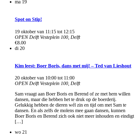
ma
19
Spot on Stip!
19 oktober van 11:15
tot
12:15
OPEN Delft
Vesteplein 100, Delft
€8.00
di
20
Kim leest: Boer Boris, dans met mij! – Ted van Lieshout
20 oktober van 10:00
tot
11:00
OPEN Delft
Vesteplein 100, Delft
Sam vraagt aan Boer Boris en Berend of ze met hem willen
dansen, maar die hebben het te druk op de boerderij.
Gelukkig hebben de dieren wél zin en tijd om met Sam te
dansen. En als zelfs de molens mee gaan dansen, kunnen
Boer Boris en Berend zich ook niet meer inhouden en eindigt
[…]
wo
21