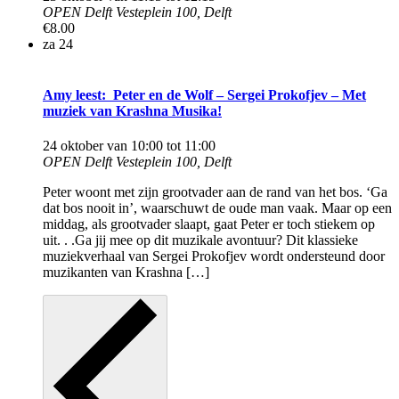
OPEN Delft
Vesteplein 100, Delft
€8.00
za
24
Amy leest: Peter en de Wolf – Sergei Prokofjev – Met
muziek van Krashna Musika!
24 oktober van 10:00
tot
11:00
OPEN Delft
Vesteplein 100, Delft
Peter woont met zijn grootvader aan de rand van het bos. ‘Ga
dat bos nooit in’, waarschuwt de oude man vaak. Maar op een
middag, als grootvader slaapt, gaat Peter er toch stiekem op
uit. . .Ga jij mee op dit muzikale avontuur? Dit klassieke
muziekverhaal van Sergei Prokofjev wordt ondersteund door
muzikanten van Krashna […]