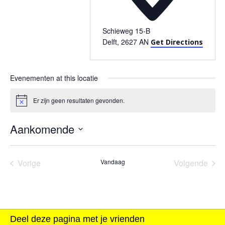
Schieweg 15-B
Delft
,
2627 AN
Get Directions
Evenementen at this locatie
Er zijn geen resultaten gevonden.
Bericht
Aankomende
Selecteer
een
datum.
Evenementen
Eve
Vorige
Vandaag
Volgende
Deel deze pagina met je vrienden