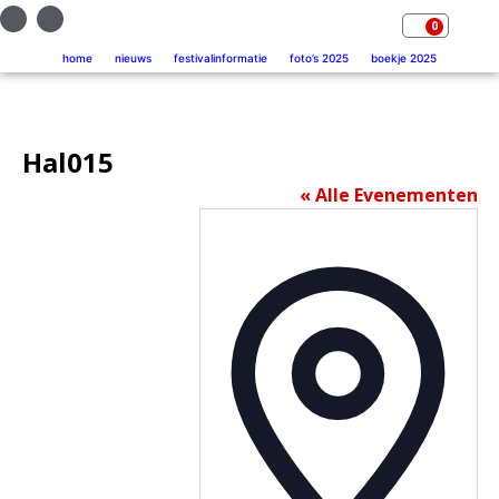
0
home
nieuws
festivalinformatie
foto’s 2025
boekje 2025
Hal015
« Alle Evenementen
Addres