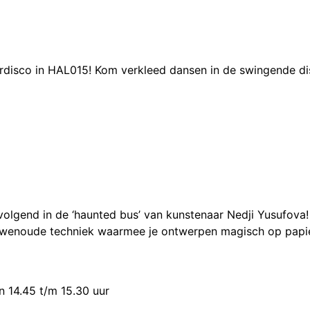
erdisco in HAL015!
Kom verkleed dansen in de swingende d
lgend in de ‘haunted bus’ van kunstenaar Nedji Yusufova! 
uwenoude techniek waarmee je ontwerpen magisch op papier
en 14.45 t/m 15.30 uur