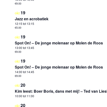
€9.00
19
okt
Jazz en acrobatiek
12:15
tot
13:15
€5.00
19
okt
Spot On! – De jonge molenaar op Molen de Roos
13:00
tot
13:45
€9.00
19
okt
Spot On! – De jonge molenaar op Molen de Roos
14:00
tot
14:45
€9.00
20
okt
Kim leest: Boer Boris, dans met mij! – Ted van Lie
10:00
tot
11:00
20
okt