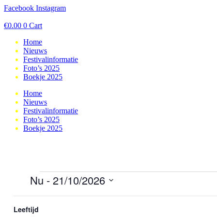
Ga
Facebook
Instagram
naar
de
€
0.00
0
Cart
inhoud
Home
Nieuws
Festivalinformatie
Foto’s 2025
Boekje 2025
Home
Nieuws
Festivalinformatie
Foto’s 2025
Boekje 2025
Evenementen
Nu
 - 
21/10/2026
Select
Filters
Changing
List
date.
any
Leeftijd
17
okt
of
of