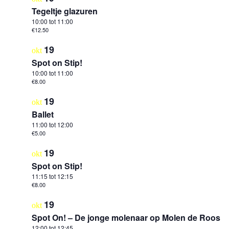
Tegeltje glazuren
10:00
tot
11:00
€12.50
19
okt
Spot on Stip!
10:00
tot
11:00
€8.00
19
okt
Ballet
11:00
tot
12:00
€5.00
19
okt
Spot on Stip!
11:15
tot
12:15
€8.00
19
okt
Spot On! – De jonge molenaar op Molen de Roos
12:00
tot
12:45