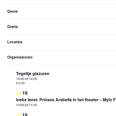
Hossein leest: De grotteling – Benji Davis
the
events
10:00
tot
11:00
form
Genre
in
inputs
17
will
Photo
okt
cause
Tegeltje glazuren
View
Gratis
the
10:30
tot
11:30
list
€12.50
of
Locaties
events
17
okt
to
Silhouetten maken
refresh
with
Organisatoren
11:00
tot
16:00
the
filtered
17
okt
results.
Tegeltje glazuren
13:00
tot
14:00
€12.50
19
okt
Ineke leest: Prinses Arabella in het theater – Mylo
10:00
tot
11:00
19
okt