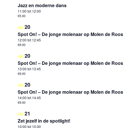
Jazz en moderne dans
11:00
tot
12:00
€5.00
20
okt
Spot On! – De jonge molenaar op Molen de Roos
12:00
tot
12:45
€9.00
20
okt
Spot On! – De jonge molenaar op Molen de Roos
13:00
tot
13:45
€9.00
20
okt
Spot On! – De jonge molenaar op Molen de Roos
14:00
tot
14:45
€9.00
21
okt
Zet jezelf in de spotlight!
10:00
tot
10:30