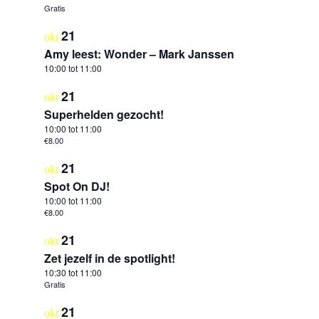
Gratis
21
okt
Amy leest: Wonder – Mark Janssen
10:00
tot
11:00
21
okt
Superhelden gezocht!
10:00
tot
11:00
€8.00
21
okt
Spot On DJ!
10:00
tot
11:00
€8.00
21
okt
Zet jezelf in de spotlight!
10:30
tot
11:00
Gratis
21
okt